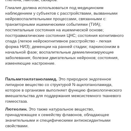
Глиалия должна использоваться под медицинским
наблюдением у субъектов с расстройствами, вызванными
нейровоспалительными процессами, связанными с:
транзиторными ишемическими событиями (ТИА);
постиктальные состояния на ишемической основе;
посттравматические состояния ЦНС; состояния когнитивного
спада (легкое нейрокогнитивное расстройство - легкая
форма НИЗ); деменции на ранней стадии; паркинсонизм в
начальной фазе; воспалительные демиелинизирующие
заболевания; болезни двигательных нейронов; состояния,
изменяющие настроение.
Пальмитоилэтаноламид.
Это природное эндогенное
липидное вещество со структурой N-ацилэтаноламида,
которое в организме выполняет функцию физиологического
вмешательства для поддержания межсистемного тканевого
гомеостаза.
Лютеолин.
Это также натуральное вещество,
принадлежащее к семейству флавонов, обладающее
значительными и специфическими антиоксидантными
свойствами.