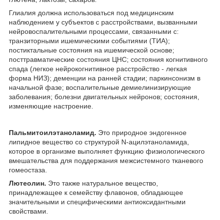
Глиалия должна использоваться под медицинским
наблюдением у субъектов с расстройствами, вызванными
нейровоспалительными процессами, связанными с:
транзиторными ишемическими событиями (ТИА);
постиктальные состояния на ишемической основе;
посттравматические состояния ЦНС; состояния когнитивного
спада (легкое нейрокогнитивное расстройство - легкая
форма НИЗ); деменции на ранней стадии; паркинсонизм в
начальной фазе; воспалительные демиелинизирующие
заболевания; болезни двигательных нейронов; состояния,
изменяющие настроение.
Пальмитоилэтаноламид.
Это природное эндогенное
липидное вещество со структурой N-ацилэтаноламида,
которое в организме выполняет функцию физиологического
вмешательства для поддержания межсистемного тканевого
гомеостаза.
Лютеолин.
Это также натуральное вещество,
принадлежащее к семейству флавонов, обладающее
значительными и специфическими антиоксидантными
свойствами.