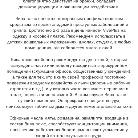
благоприятно действует на бронхи, обладает
дезинфицирующим и очищающим воздействием.
Вива плюс является прекрасным профилактическим
средством во время эпидемий простудных заболеваний и
гриппа. Достаточно 2-3 раза в день нанести VivaPlus на
одежду и носовой платок. Рекомендуем использовать в
детских дошкольных учреждениях, школах, студиях, в любых
помещениях, где собирается много людей.
Вива плюс особенно рекомендуется для людей, которые
вынуждены часто или подолгу находиться в прокуренном
помещении (служащие офисов, общественных учреждений),
а также для тех, кто в силу своей профессии постоянно
подвержен вредному воздействию пыли (дорожные рабочие,
строители и т.д.), и у которых часто возникает першение в
горле, пересыхание слизистой. В этом случае Вива плюс -
лучший помощник. Он прекрасно очищает воздух,
нейтрализует табачный дым и другие нежелательные запахи.
Эфирные масла мяты, розмарина, эвкалипта, входящие в
состав Вива плюс, способствуют концентрации внимания,
повышению работоспособности, уменьшают утомление у
людей интеллектуального труда.