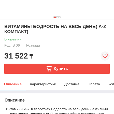
ВИТАМИНЫ БОДРОСТЬ НА ВЕСЬ ДЕНЬ( A-Z
КОМПАКТ)
В наличии
Код: S 06
Розница
31 522
₸
Купить
Описание
Характеристики
Доставка
Оплата
Усл
Описание
Витамины A-Z в таблетках Бодрость на весь день - активный
витаминно-минеральный комплекс общеукрепляющего