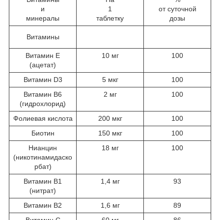
и
1
от суточной
минералы
таблетку
дозы
Витамины
Витамин E
10 мг
100
(ацетат)
Витамин D3
5 мкг
100
Витамин B6
2 мг
100
(гидрохлорид)
Фолиевая кислота
200 мкг
100
Биотин
150 мкг
100
Нианцин
18 мг
100
(никотинамидаско
рбат)
Витамин B1
1,4 мг
93
(нитрат)
Витамин B2
1,6 мг
89
Витамин С
60 мг
86