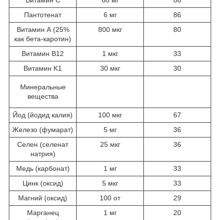
Пантотенат
6 мг
86
Витамин А (25%
800 мкг
80
как бета-каротин)
Витамин B12
1 мкг
33
Витамин K1
30 мкг
30
Минеральные
вещества
Йод (йодид калия)
100 мкг
67
Железо (фумарат)
5 мг
36
Селен (селенат
25 мкг
36
натрия)
Медь (карбонат)
1 мг
33
Цинк (оксид)
5 мкг
33
Магний (оксид)
100 от
29
Марганец
1 мг
20