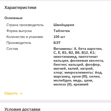
Характеристики
Основные
Страна производитель
Швейцария
Форма выпуска
Таблетки
Количество в упаковке
100 шт
Производитель
БЭТ
Состав
Витамины: А, бета каротин,
C, E, B1, B2, B6, B12, K1;
никотинамид, пантотенат
кальция, фолиевая кислота,
биотин; кальций, фосфор,
магний, калий, натрий,
хлор; микроэлементы: йод,
марганец, хром (III), селен,
молибден, медь, цинк,
железо (II), кремний
Скрыть
Условия доставки