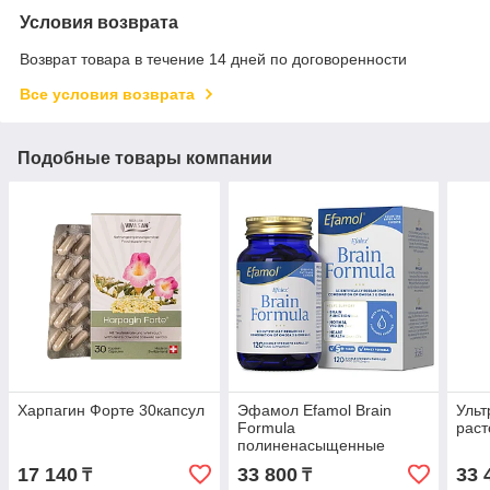
Условия возврата
Возврат товара в течение 14 дней по договоренности
Все условия возврата
Подобные товары компании
Харпагин Форте 30капсул
Эфамол Efamol Brain
Ульт
Formula
раст
полиненасыщенные
жирные кислоты 120
17 140
33 800
33 
₸
₸
капсул