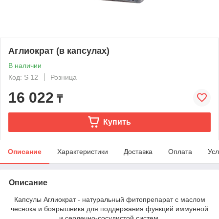
Аглиократ (в капсулах)
В наличии
Код: S 12
Розница
16 022
₸
Купить
Описание
Характеристики
Доставка
Оплата
Усл
Описание
Капсулы Аглиократ - натуральный фитопрепарат с маслом
чеснока и боярышника для поддержания функций иммунной
и сердечно-сосудистой систем.