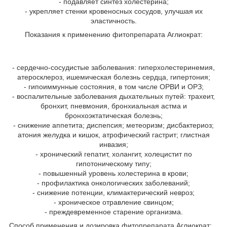
- подавляет синтез холестерина;
- укрепляет стенки кровеносных сосудов, улучшая их
эластичность.
Показания к применению фитопрепарата Аглиократ:
- сердечно-сосудистые заболевания: гиперхолестеринемия,
атеросклероз, ишемическая болезнь сердца, гипертония;
- гипоиммунные состояния, в том числе ОРВИ и ОРЗ;
- воспалительные заболевания дыхательных путей: трахеит,
бронхит, пневмония, бронхиальная астма и
бронхоэктатическая болезнь;
- снижение аппетита; диспепсия; метеоризм; дисбактериоз;
атония желудка и кишок, атрофический гастрит; глистная
инвазия;
- хронический гепатит, холангит, холецистит по
гипотоническому типу;
- повышенный уровень холестерина в крови;
- профилактика онкологических заболеваний;
- снижение потенции, климактерический невроз;
- хроническое отравление свинцом;
- преждевременное старение организма.
Способ применения и дозировка фитопрепарата Аглиократ: