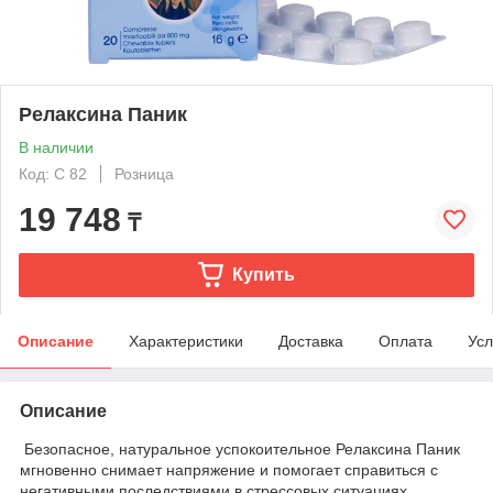
Релаксина Паник
В наличии
Код: C 82
Розница
19 748
₸
Купить
Описание
Характеристики
Доставка
Оплата
Усл
Описание
Безопасное, натуральное успокоительное Релаксина Паник
мгновенно снимает напряжение и помогает справиться с
негативными последствиями в стрессовых ситуациях.