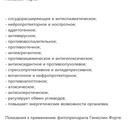
- сосудорасширяющее и антиспазматическое;
- нейропротекторное и ноотропное;
- адаптогенное;
- антивирусное;
- противовоспалительное;
- противоотечное;
- антиагрегантное;
- противоишемическое и антигипоксическое;
- антиоксидантное и противоопухолевое;
- стрессопротективное и антидепрессивное;
- мочегонное и нефропротекторное;
- противоапоптозное;
- атоксическое;
- антисклеротическое;
- регулирует обмен углеводов;
- повышает энергетические возможности организма.
Показания к применению фитопрепарата Гинколин Форте: