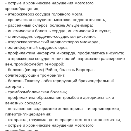
- острые и хронические нарушения мозгового
кровообращения;
- атеросклероз сосудов головного мозга;
- хроническая сосудисто-мозговая недостаточность;
- рассеянный склероз, болезнь Альцгеймера;
- ишемическая болезнь сердца, ишемическай инсульт;
- стенокардия, сердечно-сосудистая дистопия;
- атеросклеротический кардиосклероз миокарда,
постинфарктный кардиосклероз;
- профилактика инфаркта миокарда, профилактика инсульта;
- атеросклероз сосудов конечностей, варикозное расширение
вен, тромбофлебит, геморрой;
- болезнь (синдром) Рейно, болезнь Бюргера -
облитерирующий тромбангиит;
- болезнь Такаясу - облитерирующий брахиоцефальный
артериит;
- тромбоэмболическая болезнь;
- профилактика образования тромбов в артериальных и
венозных сосудах;
- повышенное содержание холестерина - гиперлипидемия,
гипертриглицеридемия;
- катаракта, глаукома, дегенерация желтого пятна сетчатки;
- острые и хронические нарушения мозгового
кровообращения;