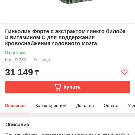
Гинколин Форте с экстрактом гинкго билоба
и витамином С для поддержания
кровоснабжения головного мозга
В наличии
Код: D 230
Розница
31 149
₸
Купить
Описание
Характеристики
Доставка
Оплата
Усл
Описание
Гинколин Форте - фитопрепарат с экстрактом гинкго билоба и