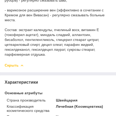
рубцов) - регулярно смазывать швы;
- варикозное расширение вен (эффективно в сочетании с
Кремом для вен Вивасан) - регулярно смазывать больные
места.
Состав: экстракт календулы, пчелиный воск, витамин Е
(токоферил ацетат), миндаль сладкий, аллантоин,
бисаболол, пентиленгликоль, глицерил стеарат цитрат,
цетеариловый спирт, децил олеат, парафин жидкий,
гексилдеканол, гексилдецил лаурат, сукрозы стеарат,
парфюмерная отдушка.
Скрыть
Характеристики
Основные атрибуты
Страна производитель
Швейцария
Классификация
Лечебная (Космецевтика)
косметического средства