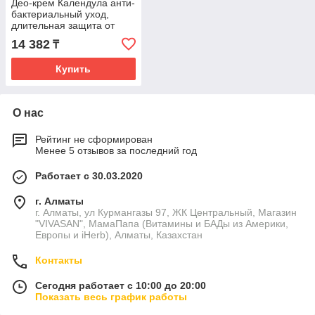
Део-крем Календула анти-
бактериальный уход,
длительная защита от
неприятного запаха и
14 382
₸
пота
Купить
О нас
Рейтинг не сформирован
Менее 5 отзывов за последний год
Работает с 30.03.2020
г. Алматы
г. Алматы, ул Курмангазы 97, ЖК Центральный, Магазин
"VIVASAN", МамаПапа (Витамины и БАДы из Америки,
Европы и iHerb), Алматы, Казахстан
Контакты
Сегодня работает с 10:00 до 20:00
Показать весь график работы