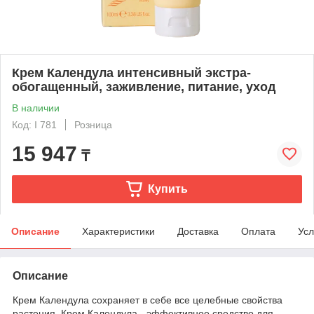
Крем Календула интенсивный экстра-
обогащенный, заживление, питание, уход
В наличии
Код: I 781
Розница
15 947
₸
Купить
Описание
Характеристики
Доставка
Оплата
Усл
Описание
Крем Календула сохраняет в себе все целебные свойства
растения. Крем Календула - эффективное средство для