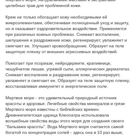
целебных трав для проблемной кожи.
Крем не только обогащает кожу необходимыми ей
микроэлементами, обеспечивая полноценный уход и защиту,
но и оказывает оздоровительное воздействие. Применяется
при различных кожных проблемах. Снимает воспаление,
шелушение и раздражение кожи, регенерирует, увлажняет и
смягчает ее. Улучшает кровообращение. Образует на теле
защитную пленку от внешних агрессивных воздействий.
Помогает при псориазе, нейродермите, крапивнице,
чешуйчатом лишае, угревой сыпи, аллергических дерматитах.
Снимает воспаление и раздражение кожи, регенерирует,
увлажняет и смягчает ее. Образует на теле защитную пленку,
восстанавливая иммунитет и энергетическое поле.
Мертвое море - это удивительный природный источник
красоты и здоровья. Лечебные свойства минералов и грязи
Мертвого моря известны с библейских времен.
Древнеегипетская царица Клеопатра использовала
волшебные свойства воды этого моря для создания своего
"бальзама красоты". Вода Мертвого моря считается самой
богатой по концентрации солей - здесь она в 10 раз выше,