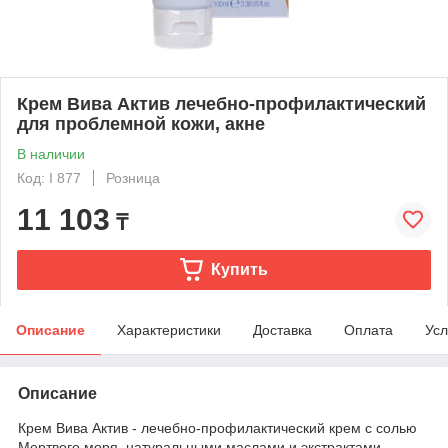
Крем Вива Актив лечебно-профилактический
для проблемной кожи, акне
В наличии
Код: I 877
Розница
11 103
₸
Купить
Описание
Характеристики
Доставка
Оплата
Усл
Описание
Крем Вива Актив - лечебно-профилактический крем с солью
Мертвого моря, натуральными маслами и экстрактами