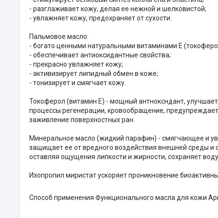
- разглаживает кожу, делая ее нежной и шелковистой;
- увлажняет кожу, предохраняет от сухости.
Пальмовое масло:
- богато ценными натуральными витаминами Е (токоферо
- обеспечивает антиоксидантные свойства;
- прекрасно увлажняет кожу;
- активизирует липидный обмен в коже;
- тонизирует и смягчает кожу.
Токоферол (витамин Е) - мощный антноксндант, улучшае
процессы регенерации, кровообращение, предупреждает
заживление поверхностных ран.
Минеральное масло (жидкий парафин) - смягчающее и ув
защищает ее от вредного воздействия внешней среды и с
оставляя ощущения липкости и жирности, сохраняет воду
Изопропил миристат ускоряет проникновение биоактивны
Способ применения Функционального масла для кожи Ар