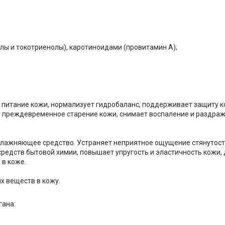
лы и токотриенолы), каротиноидами (провитамин A);
т питание кожи, нормализует гидробаланс, поддерживает защиту к
 преждевременное старение кожи, снимает воспаление и раздраж
лажняющее средство. Устраняет неприятное ощущение стянутости
редств бытовой химии, повышает упругость и эластичность кожи, 
 в коже.
х веществ в кожу.
гана: