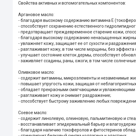
Свойства активных и вспомогательных компонентов:
Аргановое масло:
- благодаря высокому содержанию витамина Е (токоферо
- способствует сохранению естественного гидролипидног
- предотвращает преждевременное старение кожи, спос
- благодаря высокому содержанию ненасыщенных жирных 
- увлажняет кожу, защищает ее от сухости и раздражения
- разглаживает кожу, в том числе морщины, без эффекта 
- улучшает состояние клеток дермы, способствует обновл
- заживляет ссадины, раны, ожоги, в том числе солнечные
Оливковое масло:
- содержит витамины, микроэлементы и незаменимые жи
- повышает упругость кожи, защищая от неблагоприятных
- обладает прекрасными смягчающими и увлажняющими 
- разглаживает кожу и снимает раздражение;
- способствует быстрому заживлению любых повреждений,
Соевое масло:
- содержит линолевую, олеиновую, пальмитиновую и сте
- восстанавливает эпидермальный барьер и влагоудерж
- благодаря наличию токоферолов и фитостеринов обл
- стимулирует белковый синтез коллагена и эластина;