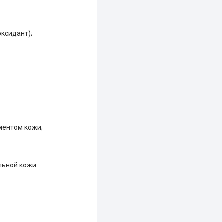
ксидант);
ментом кожи;
льной кожи.