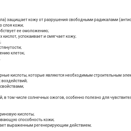
ла) защищает кожу от разрушения свободными радикалами (антио
о слоя кожи;
обствует ее омоложению;
кислот, успокаивает и смягчает кожу;
;
стянутости;
ению клеток;
.
рные кислоты, которые являются необходимым строительным эле
 воздействий;
свойствами;
 в том числе солнечных ожогов, особенно полезно для чувствите
ариновую кислоты;
ивающую способность кожи;
адает выраженным регенерирующим действием;