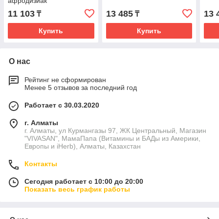
афродизиак
11 103
13 485
13 
₸
₸
Купить
Купить
О нас
Рейтинг не сформирован
Менее 5 отзывов за последний год
Работает с 30.03.2020
г. Алматы
г. Алматы, ул Курмангазы 97, ЖК Центральный, Магазин
"VIVASAN", МамаПапа (Витамины и БАДы из Америки,
Европы и iHerb), Алматы, Казахстан
Контакты
Сегодня работает с 10:00 до 20:00
Показать весь график работы