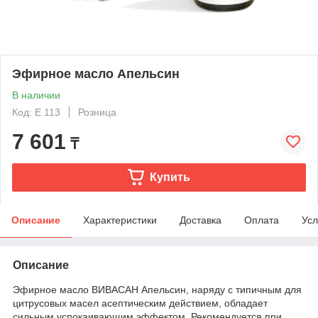
Эфирное масло Апельсин
В наличии
Код: E 113
Розница
7 601
₸
Купить
Описание
Характеристики
Доставка
Оплата
Усл
Описание
Эфирное масло ВИВАСАН Апельсин, наряду с типичным для
цитрусовых масел асептическим действием, обладает
сильным успокаивающим эффектом. Рекомендуется при