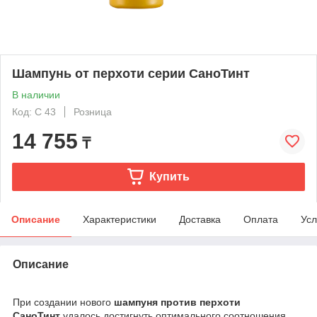
Шампунь от перхоти серии СаноТинт
В наличии
Код: C 43
Розница
14 755
₸
Купить
Описание
Характеристики
Доставка
Оплата
Усл
Описание
При создании нового
шампуня против перхоти
СаноТинт
удалось достигнуть оптимального соотношения