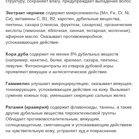
структуру, сохраняет влагу, предупреждает выпадение волос.
Экстракт черники
содержит микроэлементы (Мл, Fe, Cr, Ni,
Си), витамины С, В1, В2, каротин, дубильные вещества,
пектины, сахара (глюкоза, фруктоза, сахароза), органические
кислоты (лимонная, яблочная, хинная, янтарная, молочная),
эфирное масло. Оказывает противомикробное,
успокаивающее действие.
Кора дуба
содержит не менее 8% дубильных веществ
(например, кахетин), белки, крахмал, сахара, пектины,
левулин. Фитоконцентраты из отваров дубовой коры
проявляют вяжущее и антисептическое действие.
Гамамелис
улучшает микроциркуляцию, оказывает вяжущее,
тонизирующее, успокаивающее действие на кожу. Вызывает
сужение кожных пор, уменьшает секрецию сальных желез.
Ратания (крамерия)
содержит флавоноиды, танины, а также
другие дубильные вещества пирокатехиновой группы.
Обладает противовоспалительным, вяжущим,
солнцезащитным, смягчающим и успокаивающим действием
на чувствительную кожу, устраняет зуд и покраснение.