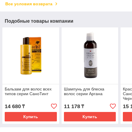
Все условия возврата
Подобные товары компании
Бальзам для волос всех
Шампунь для блеска
Крас
типов серии СаноТинт
волос серии Аргана
Сано
Чер
14 680
11 178
15 
₸
₸
Купить
Купить