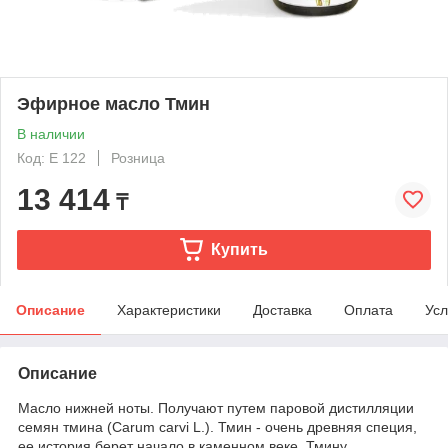
Эфирное масло Тмин
В наличии
Код: E 122
Розница
13 414
₸
Купить
Описание
Характеристики
Доставка
Оплата
Усл
Описание
Масло нижней ноты. Получают путем паровой дистилляции
семян тмина (Carum carvi L.). Тмин - очень древняя специя,
ее история берет начало в каменном веке. Тмину