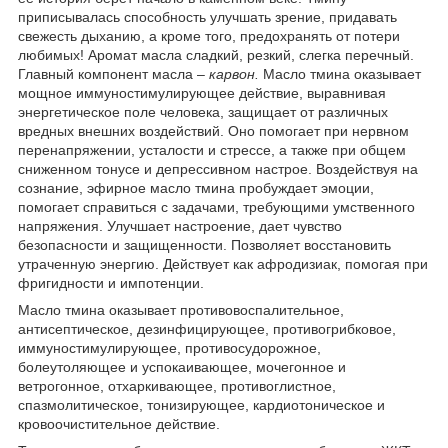
приписывалась способность улучшать зрение, придавать
свежесть дыханию, а кроме того, предохранять от потери
любимых! Аромат масла сладкий, резкий, слегка перечный.
Главный компонент масла –
карвон.
Масло тмина оказывает
мощное иммуностимулирующее действие, выравнивая
энергетическое поле человека, защищает от различных
вредных внешних воздействий. Оно помогает при нервном
перенапряжении, усталости и стрессе, а также при общем
сниженном тонусе и депрессивном настрое. Воздействуя на
сознание, эфирное масло тмина пробуждает эмоции,
помогает справиться с задачами, требующими умственного
напряжения. Улучшает настроение, дает чувство
безопасности и защищенности. Позволяет восстановить
утраченную энергию. Действует как афродизиак, помогая при
фригидности и импотенции.
Масло тмина оказывает противовоспалительное,
антисептическое, дезинфицирующее, противогрибковое,
иммуностимулирующее, противосудорожное,
болеутоляющее и успокаивающее, мочегонное и
ветрогонное, отхаркивающее, противоглистное,
спазмолитическое, тонизирующее, кардиотоническое и
кровоочистительное действие.