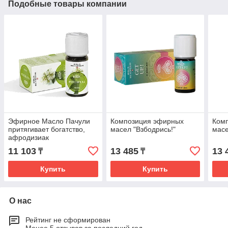
Подобные товары компании
Эфирное Масло Пачули
Композиция эфирных
Ком
притягивает богатство,
масел "Взбодрись!"
масе
афродизиак
11 103
13 485
13 
₸
₸
Купить
Купить
О нас
Рейтинг не сформирован