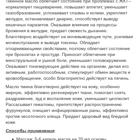
Тминное масло облегчает состояние при проблемах с ЖКТ–
нормализует пищеварение, повышает аппетит, уменьшает
газообразование, успокаивает спазмы и колики, укрепляет
желудок, останавливает диарею, способствует выводу
кишечных паразитов. Оказывая влияние на процессы
брожения в желудке, придает свежесть дыханию.
Благотворно воздействует на мочевыводящие пути, усиливая
мочеиспускание и выводя токсины. Обладает
отхаркивающими свойствами, поэтому облегчает состояние
при бронхитах и простуде. Приносит облегчение при
менструальной и ушной боли, уменьшает головокружение.
Оказывает тонизирующее действие на организм, делая его
активным, работоспособным, стимулирует обмен веществ и
кровообращение, особо благоприятно действует на печень.
Масло тмина благотворно действует на кожу, особенно
жирную, эффективно регенерирует ткани, помогает снять
раздражение, зуд и воспаление кожи, уменьшает целлюлит.
Рассасывает гематомы, препятствует распространению
фурункулов, очищает инфицированные раны, эффективно
против чесоточного клеща. Придает здоровый вид бледной
коже.
Способы применения
:
Массаж: 5-6 капель масла на 20 мл основы