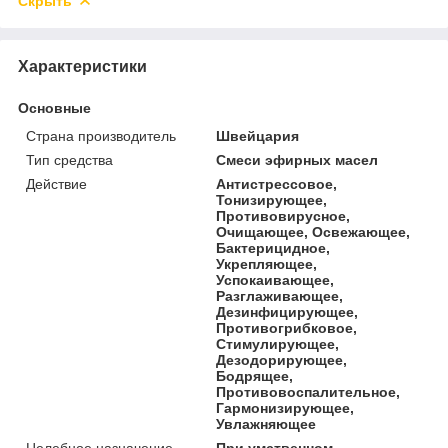
Скрыть
Характеристики
Основные
Страна производитель
Швейцария
Тип средства
Смеси эфирных масел
Действие
Антистрессовое,
Тонизирующее,
Противовирусное,
Очищающее, Освежающее,
Бактерицидное,
Укрепляющее,
Успокаивающее,
Разглаживающее,
Дезинфицирующее,
Противогрибковое,
Стимулирующее,
Дезодорирующее,
Бодрящее,
Противовоспалительное,
Гармонизирующее,
Увлажняющее
Целебное назначение
При умственном