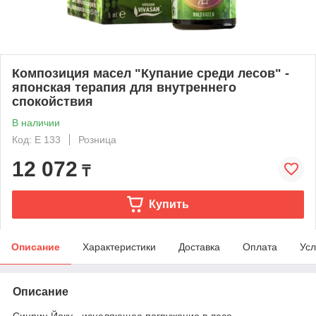
Композиция масел "Купание среди лесов" -
японская терапия для внутреннего
спокойствия
В наличии
Код: E 133
Розница
12 072
₸
Купить
Описание
Характеристики
Доставка
Оплата
Усл
Описание
Синрин Йоку - исцеляющее погружение в леса.