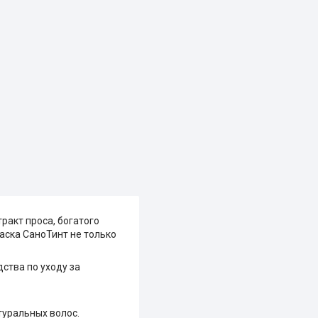
акт проса, богатого
аска СаноТинт не только
дства по уходу за
туральных волос.