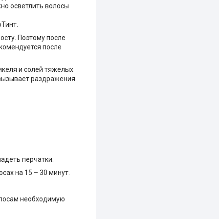
жно осветлить волосы
оТинт.
осту. Поэтому после
екомендуется после
икеля и солей тяжелых
 вызывает раздражения
надеть перчатки.
сах на 15 – 30 минут.
волосам необходимую