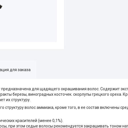
ция для заказа
т
предназначена для щадящего окрашивания волос. Содержит экстр
ракты березы, виноградных косточек. скорлупы грецкого ореха. Кр
ет их структуру.
о структуру волос аммиака, кроме того, в ее состав включены сре
ческих красителей (менее 0,1%).
осы, при этом седые волосы рекомендуется закрашивать тоном на