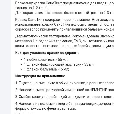
Поскольку краска СаноТинт предназначена для щадящего
только на 1-2 тона.
Для окраски темных волос в более светлый цвет на 2-3 
Краска СаноТинт содержит просяное масло. Этот злак оче
использования краски СаноТинт волосы становятся боле
окраски волос применять прилагающийся бальзам-кондиц
Дерматологически тестирована. Рекомендована Ввсемир
металлов. Не содержит гормонов, ГМО, синтетических к
кожи головы, не вызывает головных болей и токсикации 
Каждая упаковка краски содержит:
1 тюбик красителя - 55 мл;
1 флакон фиксирующей эмульсии - 55 мл;
1 флакон бальзама -15 мл;
Инструкция по применению:
1. Тщательно смешайте в обычной чашке, в равных пропо
2. Нанесите смесь расческой или щеткой на НЕМЫТЫЕ волос
3. Смойте краску тёплой водой и подсушите волосы полот
4. Нанесите на волосы немного бальзама-кондиционера. 
форму с помощью фена и расчески.