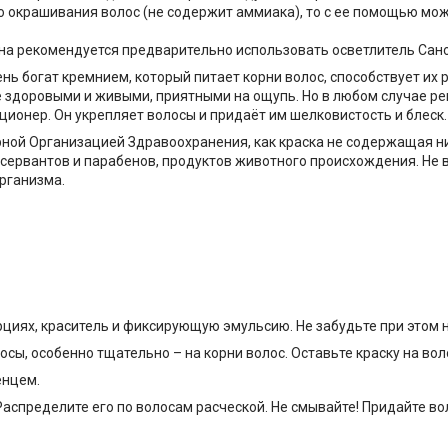
 окрашивания волос (не содержит аммиака), то с ее помощью мо
тона рекомендуется предварительно использовать осветлитель Сан
нь богат кремнием, который питает корни волос, способствует их р
е здоровыми и живыми, приятными на ощупь. Но в любом случае р
ионер. Он укрепляет волосы и придаёт им шелковистость и блеск.
ной Организацией Здравоохранения, как краска не содержащая н
онсервантов и парабенов, продуктов животного происхождения. Не
организма.
рциях, краситель и фиксирующую эмульсию. Не забудьте при этом 
ы, особенно тщательно – на корни волос. Оставьте краску на воло
енцем.
Распределите его по волосам расческой. Не смывайте! Придайте 