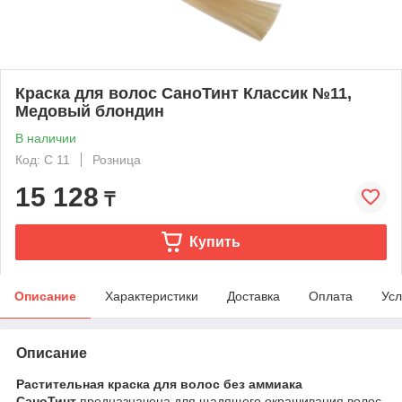
Краска для волос СаноТинт Классик №11,
Медовый блондин
В наличии
Код: C 11
Розница
15 128
₸
Купить
Описание
Характеристики
Доставка
Оплата
Усл
Описание
Растительная краска для волос без аммиака
СаноТинт
предназначена для щадящего окрашивания волос.