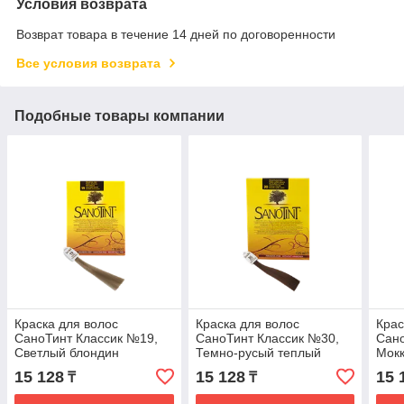
Условия возврата
Возврат товара в течение 14 дней по договоренности
Все условия возврата
Подобные товары компании
Краска для волос
Краска для волос
Крас
СаноТинт Классик №19,
СаноТинт Классик №30,
Сано
Светлый блондин
Темно-русый теплый
Мок
15 128
15 128
15 
₸
₸