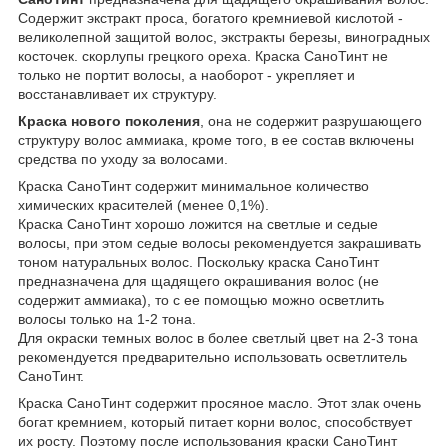
Содержит экстракт проса, богатого кремниевой кислотой -
великолепной защитой волос, экстракты березы, виноградных
косточек. скорлупы грецкого ореха. Краска СаноТинт не
только не портит волосы, а наоборот - укрепляет и
восстанавливает их структуру.
Краска нового поколения
, она не содержит разрушающего
структуру волос аммиака, кроме того, в ее состав включены
средства по уходу за волосами.
Краска СаноТинт содержит минимальное количество
химических красителей (менее 0,1%).
Краска СаноТинт хорошо ложится на светлые и седые
волосы, при этом седые волосы рекомендуется закрашивать
тоном натуральных волос. Поскольку краска СаноТинт
предназначена для щадящего окрашивания волос (не
содержит аммиака), то с ее помощью можно осветлить
волосы только на 1-2 тона.
Для окраски темных волос в более светлый цвет на 2-3 тона
рекомендуется предварительно использовать осветлитель
СаноТинт.
Краска СаноТинт содержит просяное масло. Этот злак очень
богат кремнием, который питает корни волос, способствует
их росту. Поэтому после использования краски СаноТинт