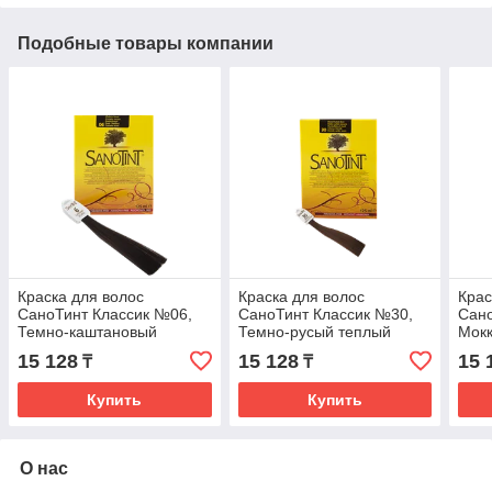
Подобные товары компании
Краска для волос
Краска для волос
Крас
СаноТинт Классик №06,
СаноТинт Классик №30,
Сано
Темно-каштановый
Темно-русый теплый
Мок
15 128
15 128
15 
₸
₸
Купить
Купить
О нас