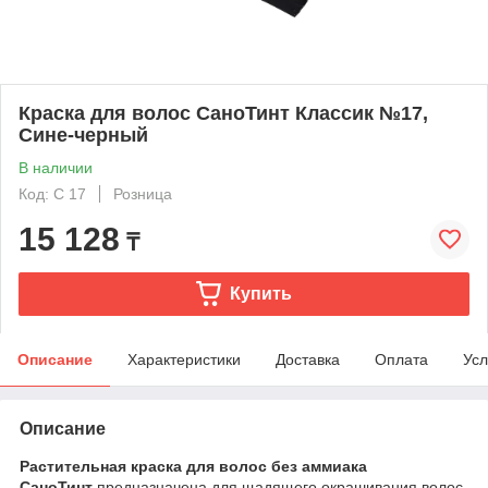
Краска для волос СаноТинт Классик №17,
Сине-черный
В наличии
Код: C 17
Розница
15 128
₸
Купить
Описание
Характеристики
Доставка
Оплата
Усл
Описание
Растительная краска для волос без аммиака
СаноТинт
предназначена для щадящего окрашивания волос.