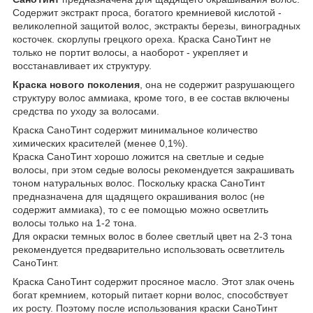
Содержит экстракт проса, богатого кремниевой кислотой -
великолепной защитой волос, экстракты березы, виноградных
косточек. скорлупы грецкого ореха. Краска СаноТинт не
только не портит волосы, а наоборот - укрепляет и
восстанавливает их структуру.
Краска нового поколения
, она не содержит разрушающего
структуру волос аммиака, кроме того, в ее состав включены
средства по уходу за волосами.
Краска СаноТинт содержит минимальное количество
химических красителей (менее 0,1%).
Краска СаноТинт хорошо ложится на светлые и седые
волосы, при этом седые волосы рекомендуется закрашивать
тоном натуральных волос. Поскольку краска СаноТинт
предназначена для щадящего окрашивания волос (не
содержит аммиака), то с ее помощью можно осветлить
волосы только на 1-2 тона.
Для окраски темных волос в более светлый цвет на 2-3 тона
рекомендуется предварительно использовать осветлитель
СаноТинт.
Краска СаноТинт содержит просяное масло. Этот злак очень
богат кремнием, который питает корни волос, способствует
их росту. Поэтому после использования краски СаноТинт