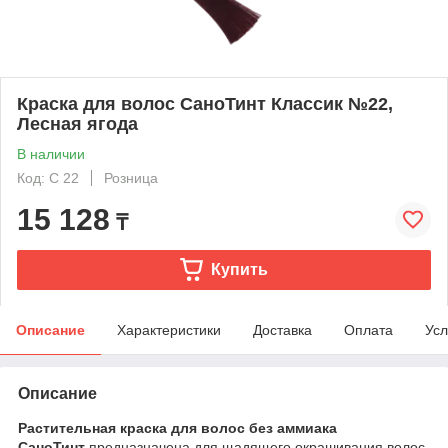
Краска для волос СаноТинт Классик №22,
Лесная ягода
В наличии
Код: C 22
Розница
15 128
₸
Купить
Описание
Характеристики
Доставка
Оплата
Усл
Описание
Растительная краска для волос без аммиака
СаноТинт
предназначена для щадящего окрашивания волос.