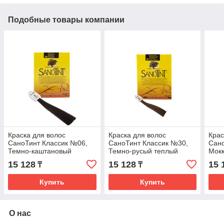
Подобные товары компании
Краска для волос
Краска для волос
Крас
СаноТинт Классик №06,
СаноТинт Классик №30,
Сано
Темно-каштановый
Темно-русый теплый
Мок
15 128
15 128
15 
₸
₸
Купить
Купить
О нас