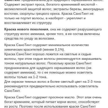
Содержит экстракт проса, богатого кремниевой кислотой -
великолепной защитой волос, экстракты березы, виноградных
косточек. скорлупы грецкого ореха. Краска СаноТинт не
только не портит волосы, а наоборот - укрепляет и
восстанавливает их структуру.
Краска нового поколения
, она не содержит разрушающего
структуру волос аммиака, кроме того, в ее состав включены
средства по уходу за волосами.
Краска СаноТинт содержит минимальное количество
химических красителей (менее 0,1%).
Краска СаноТинт хорошо ложится на светлые и седые
волосы, при этом седые волосы рекомендуется закрашивать
тоном натуральных волос. Поскольку краска СаноТинт
предназначена для щадящего окрашивания волос (не
содержит аммиака), то с ее помощью можно осветлить
волосы только на 1-2 тона.
Для окраски темных волос в более светлый цвет на 2-3 тона
рекомендуется предварительно использовать осветлитель
СаноТинт.
Краска СаноТинт содержит просяное масло. Этот злак очень
богат кремнием, который питает корни волос, способствует
их росту. Поэтому после использования краски СаноТинт