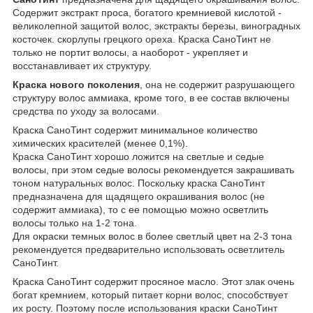
Содержит экстракт проса, богатого кремниевой кислотой -
великолепной защитой волос, экстракты березы, виноградных
косточек. скорлупы грецкого ореха. Краска СаноТинт не
только не портит волосы, а наоборот - укрепляет и
восстанавливает их структуру.
Краска нового поколения
, она не содержит разрушающего
структуру волос аммиака, кроме того, в ее состав включены
средства по уходу за волосами.
Краска СаноТинт содержит минимальное количество
химических красителей (менее 0,1%).
Краска СаноТинт хорошо ложится на светлые и седые
волосы, при этом седые волосы рекомендуется закрашивать
тоном натуральных волос. Поскольку краска СаноТинт
предназначена для щадящего окрашивания волос (не
содержит аммиака), то с ее помощью можно осветлить
волосы только на 1-2 тона.
Для окраски темных волос в более светлый цвет на 2-3 тона
рекомендуется предварительно использовать осветлитель
СаноТинт.
Краска СаноТинт содержит просяное масло. Этот злак очень
богат кремнием, который питает корни волос, способствует
их росту. Поэтому после использования краски СаноТинт