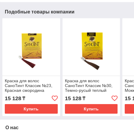
Подобные товары компании
Краска для волос
Краска для волос
Крас
СаноТинт Классик №23,
СаноТинт Классик №30,
Сано
Красная смородина
Темно-русый теплый
Мок
15 128
15 128
15 
₸
₸
Купить
Купить
О нас