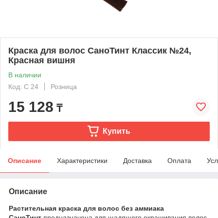
Краска для волос СаноТинт Классик №24,
Красная вишня
В наличии
Код: C 24
Розница
15 128
₸
Купить
Описание
Характеристики
Доставка
Оплата
Усл
Описание
Растительная краска для волос без аммиака
СаноТинт
предназначена для щадящего окрашивания волос.