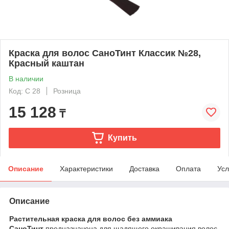
Краска для волос СаноТинт Классик №28,
Красный каштан
В наличии
Код: C 28
Розница
15 128
₸
Купить
Описание
Характеристики
Доставка
Оплата
Усл
Описание
Растительная краска для волос без аммиака
СаноТинт
предназначена для щадящего окрашивания волос.