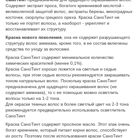
Содержит экстракт проса, богатого кремниевой кислотой -
великолепной защитой волос, экстракты березы, виноградных
косточек. скорлупы грецкого ореха. Краска СаноТинт не
только не портит волосы, а наоборот - укрепляет и
восстанавливает их структуру.
Краска нового поколения
, она не содержит разрушающего
структуру волос аммиака, кроме того, в ее состав включены
средства по уходу за волосами.
Краска СаноТинт содержит минимальное количество
химических красителей (менее 0,1%).
Краска СаноТинт хорошо ложится на светлые и седые
волосы, при этом седые волосы рекомендуется закрашивать
тоном натуральных волос. Поскольку краска СаноТинт
предназначена для щадящего окрашивания волос (не
содержит аммиака), то с ее помощью можно осветлить
волосы только на 1-2 тона.
Для окраски темных волос в более светлый цвет на 2-3 тона
рекомендуется предварительно использовать осветлитель
СаноТинт.
Краска СаноТинт содержит просяное масло. Этот злак очень
богат кремнием, который питает корни волос, способствует
их росту. Поэтому после использования краски СаноТинт