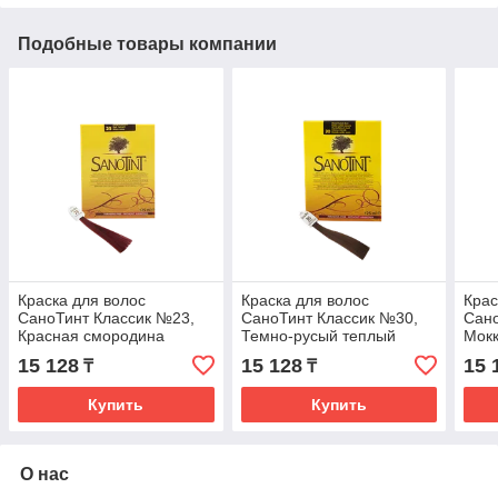
Подобные товары компании
Краска для волос
Краска для волос
Крас
СаноТинт Классик №23,
СаноТинт Классик №30,
Сано
Красная смородина
Темно-русый теплый
Мок
15 128
15 128
15 
₸
₸
Купить
Купить
О нас