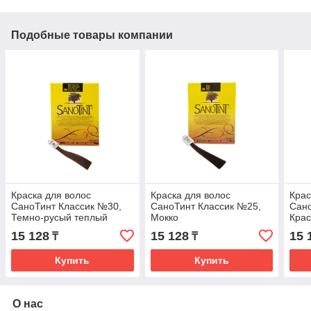
Подобные товары компании
Краска для волос
Краска для волос
Крас
СаноТинт Классик №30,
СаноТинт Классик №25,
Сано
Темно-русый теплый
Мокко
Кра
15 128
15 128
15 
₸
₸
Купить
Купить
О нас