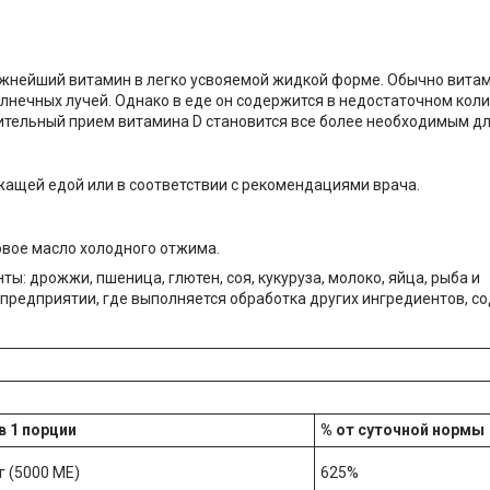
ажнейший витамин в легко усвояемой жидкой форме. Обычно витам
лнечных лучей. Однако в еде он содержится в недостаточном коли
ительный прием витамина D становится все более необходимым дл
ржащей едой или в соответствии с рекомендациями врача.
овое масло холодного отжима.
: дрожжи, пшеница, глютен, соя, кукуруза, молоко, яйца, рыба и
предприятии, где выполняется обработка других ингредиентов, с
в 1 порции
% от суточной нормы
г (5000 МЕ)
625%