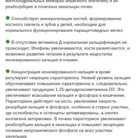
митохондриальных мембран кишечного эпителия) и их
реабсорбцию в почечных канальцах почек.
Способствует минерализации костей, формированию
костного скелета и зубов у детей, необходим для
нормального функционирования паращитовидных желез.
В отсутствие витамина Д нормальная кальцификация не
происходит. Эпифизы увеличиваются, кости размягчаются, и
возможно развитие тетании в результате недостатка
ионизированного кальция в плазме.
Концентрация ионизированного кальция в крови
регулирует секрецию паратгормона. Низкий уровень кальция
обусловливает повышение паратгормона и, следовательно,
увеличивает продукцию 1,25-дигидроксивитамина D3. Это
увеличивает всасывание кальция и фосфора в кишечнике.
Паратгормон действует на кость, увеличивая скорость
резорбции кальция и фосфора, особенно в старых участках,
где остеобласты и остеоциты активизированы, а синтез
коллагена заторможен. В почках паратгормон увеличивает
реабсорбцию кальция в канальцах и повышает экскрецию
почками неорганического фосфата на всех участках
канальцев.