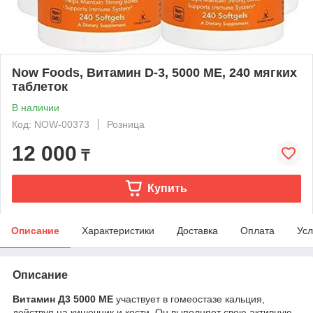
Now Foods, Витамин D-3, 5000 МЕ, 240 мягких
таблеток
В наличии
Код: NOW-00373
Розница
12 000
₸
Купить
Описание
Характеристики
Доставка
Оплата
Усл
Описание
Витамин Д3
5000 МЕ
участвует в гомеостазе кальция,
действуя на кишечник и кости. Он выполняет свою активную