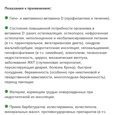
Показания к применению:
Гипо- и авитаминоз витамина D (профилактика и лечение).
Состояния повышенной потребности организма в
витамине D: рахит, остеомаляция, остеопороз, нефрогенная
остеопатия, неполноценное и несбалансированное питание
(в т.ч. парентеральное, вегетарианская диета), синдром
мальтабсорбции, недостаточная инсоляция, гипокальциемия,
гипофосфатемия (в т.ч. семейная), алкоголизм, печеночная
недостаточность, цирроз, механическая желтуха,
заболевания ЖКТ (глутеиновая энтеропатия,
персистирующая диарея, болезнь Крона), быстрое
похудание, беременность (особенно при никотиновой и
лекарственной зависимости, многоплодная беременность),
период лактации.
Матерям, кормящим грудью новорожденных при
недостаточной их инсоляции.
Прием барбитуратов, колестирамина, колестипола,
минеральных масел, противосудорожных препаратов (в т.ч.