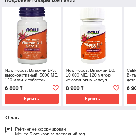
Подобные товары компании
Now Foods, Витамин D-3,
Now Foods, Витамин D3,
Calif
высокоактивный, 5000 МЕ,
10 000 МЕ, 120 мягких
Вита
120 мягких таблеток
желатиновых капсул
дете
(0,3
6 800
8 900
6 9
₸
₸
Купить
Купить
О нас
Рейтинг не сформирован
Менее 5 отзывов за последний год