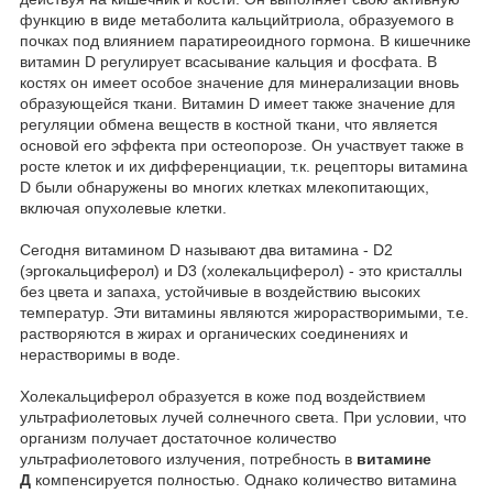
функцию в виде метаболита кальцийтриола, образуемого в
почках под влиянием паратиреоидного гормона. В кишечнике
витамин D регулирует всасывание кальция и фосфата. В
костях он имеет особое значение для минерализации вновь
образующейся ткани. Витамин D имеет также значение для
регуляции обмена веществ в костной ткани, что является
основой его эффекта при остеопорозе. Он участвует также в
росте клеток и их дифференциации, т.к. рецепторы витамина
D были обнаружены во многих клетках млекопитающих,
включая опухолевые клетки.
Сегодня витамином D называют два витамина - D2
(эргокальциферол) и D3 (холекальциферол) - это кристаллы
без цвета и запаха, устойчивые в воздействию высоких
температур. Эти витамины являются жирорастворимыми, т.е.
растворяются в жирах и органических соединениях и
нерастворимы в воде.
Холекальциферол образуется в коже под воздействием
ультрафиолетовых лучей солнечного света. При условии, что
организм получает достаточное количество
ультрафиолетового излучения, потребность в
витамине
Д
компенсируется полностью. Однако количество витамина