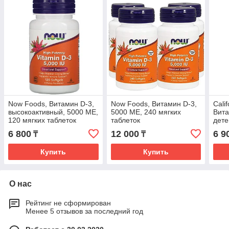
Now Foods, Витамин D-3,
Now Foods, Витамин D-3,
Calif
высокоактивный, 5000 МЕ,
5000 МЕ, 240 мягких
Вита
120 мягких таблеток
таблеток
дете
(0,3
6 800
12 000
6 9
₸
₸
Купить
Купить
О нас
Рейтинг не сформирован
Менее 5 отзывов за последний год