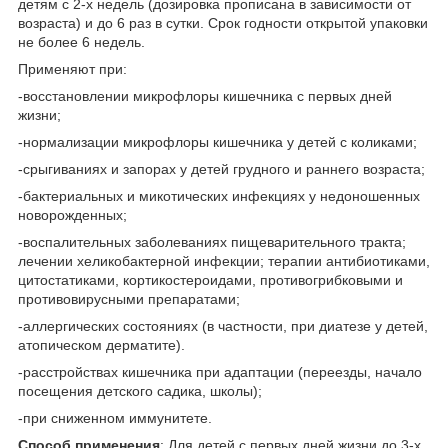
детям с 2-х недель (дозировка прописана в зависимости от
возраста) и до 6 раз в сутки. Срок годности открытой упаковки
не более 6 недель.
Применяют при:
-восстановлении микрофлоры кишечника с первых дней
жизни;
-нормализации микрофлоры кишечника у детей с коликами;
-срыгиваниях и запорах у детей грудного и раннего возраста;
-бактериальных и микотических инфекциях у недоношенных
новорожденных;
-воспалительных заболеваниях пищеварительного тракта;
лечении хеликобактерной инфекции; терапии антибиотиками,
цитостатиками, кортикостероидами, противогрибковыми и
противовирусными препаратами;
-аллергических состояниях (в частности, при диатезе у детей,
атопическом дерматите).
-расстройствах кишечника при адаптации (переезды, начало
посещения детского садика, школы);
-при сниженном иммунитете.
Способ применения
: Для детей с первых дней жизни до 3-х